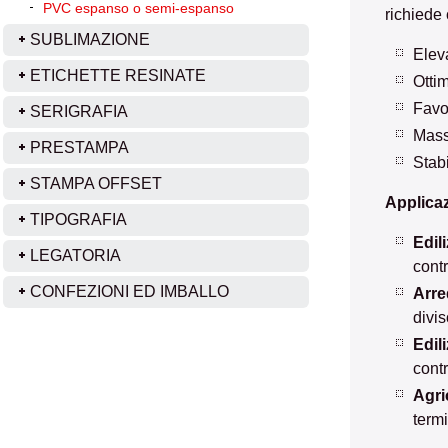
PVC espanso o semi-espanso
richiede
SUBLIMAZIONE
Elev
ETICHETTE RESINATE
Otti
Favo
SERIGRAFIA
Mass
PRESTAMPA
Stabi
STAMPA OFFSET
Applicaz
TIPOGRAFIA
Edili
LEGATORIA
contr
CONFEZIONI ED IMBALLO
Arre
divis
Edil
contr
Agri
term