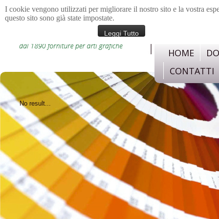
I cookie vengono utilizzati per migliorare il nostro sito e la vostra esp
questo sito sono già state impostate.
materiali e strument
confezione, legatoria,c
Leggi Tutto
HOME
DO
CONTATTI
No result...