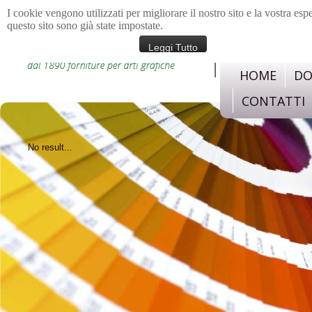
I cookie vengono utilizzati per migliorare il nostro sito e la vostra esp
questo sito sono già state impostate.
materiali e strument
confezione, legatoria,c
Leggi Tutto
HOME
DO
CONTATTI
No result...