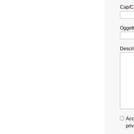
Cap/Ci
Ogget
Descriv
Acc
pri