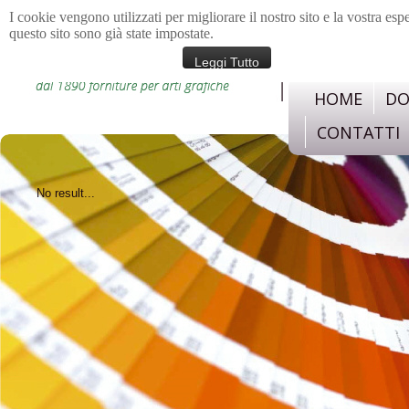
I cookie vengono utilizzati per migliorare il nostro sito e la vostra esp
questo sito sono già state impostate.
materiali e strument
confezione, legatoria,c
Leggi Tutto
HOME
DO
CONTATTI
No result...