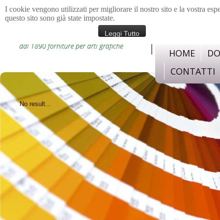
I cookie vengono utilizzati per migliorare il nostro sito e la vostra esp
questo sito sono già state impostate.
materiali e strument
confezione, legatoria,c
Leggi Tutto
HOME
DO
CONTATTI
No result...