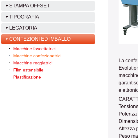
STAMPA OFFSET
TIPOGRAFIA
LEGATORIA
CONFEZIONI ED IMBALLO
Macchine fascettatrici
Macchine confezionatrici
La confe
Macchine reggiatrici
Evolution
Film estensibile
macchine 
Plastificazione
garantis
elettroni
CARATT
Tensione
Potenza 
Dimensio
Altezza 
Peso ma