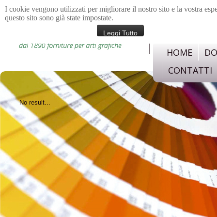
I cookie vengono utilizzati per migliorare il nostro sito e la vostra esp
questo sito sono già state impostate.
materiali e strument
confezione, legatoria,c
Leggi Tutto
HOME
DO
CONTATTI
No result...