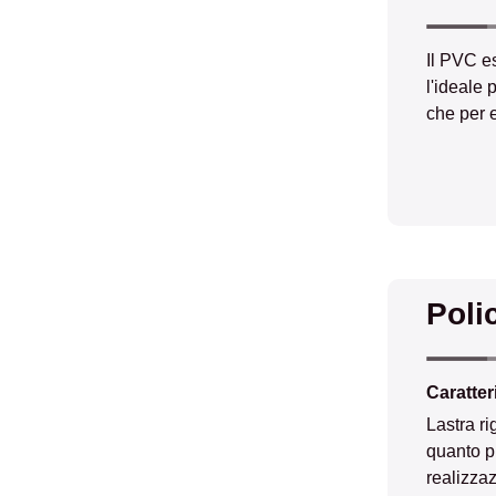
Il PVC e
l'ideale 
che per e
Poli
Caratter
Lastra ri
quanto pr
realizzaz