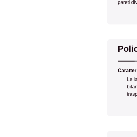
pareti div
Poli
Caratter
Le l
bila
tras