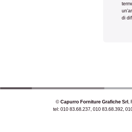
termo
un'am
di di
©
Capurro Forniture Grafiche Srl
,
tel: 010 83.68.237, 010 83.68.392, 01