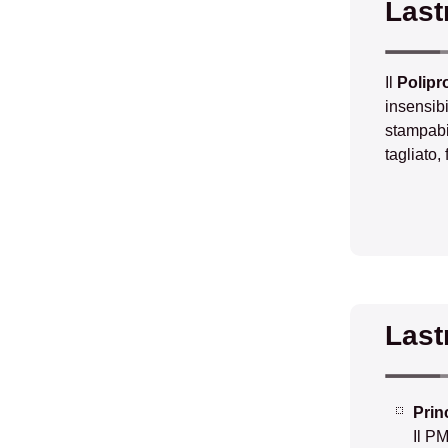
Last
Il
Polipr
insensibi
stampabil
tagliato, 
Last
Prin
Il PM