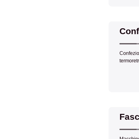
Conf
Confezion
termoretr
Fasc
Macchine 